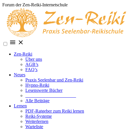
Skip
Forum der Zen-Reiki-Internetschule
to
content
Zen-Reiki
Über uns
AGB’s
FAQ’s
Neues
Praxis Seelenbar und Zen-Reiki
Hypno-Reiki
Lesenswerte Bücher
______________________
Alle Beiträge
Lernen
PDF-Ratgeber zum Reiki lernen
Reiki-Systeme
Weiterlernen
Warteliste