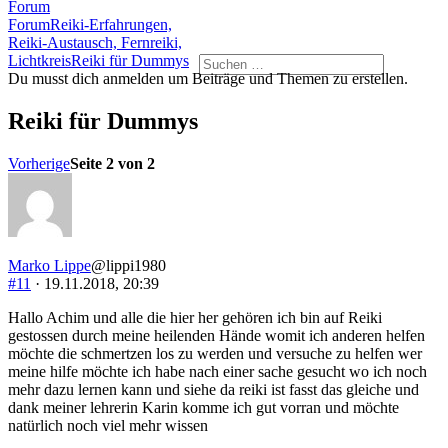
Forum-
Forum
Navigation
Forum-
Forum
Reiki-Erfahrungen,
Breadcrumbs
Reiki-Austausch, Fernreiki,
-
Lichtkreis
Reiki für Dummys
Du
Du musst dich anmelden um Beiträge und Themen zu erstellen.
bist
hier:
Reiki für Dummys
Vorherige
Seite 2 von 2
Marko Lippe
@lippi1980
#11
· 19.11.2018, 20:39
Hallo Achim und alle die hier her gehören ich bin auf Reiki
gestossen durch meine heilenden Hände womit ich anderen helfen
möchte die schmertzen los zu werden und versuche zu helfen wer
meine hilfe möchte ich habe nach einer sache gesucht wo ich noch
mehr dazu lernen kann und siehe da reiki ist fasst das gleiche und
dank meiner lehrerin Karin komme ich gut vorran und möchte
natürlich noch viel mehr wissen