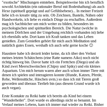
"exotische" Mischungen entstehen. Beispielsweise bin ich beruflich
sowohl Architektin (ein rationaler Beruf mit Bodenhaftung) als auch
Hexe (spirituell geprägt und auf Gefühlsebene)... In meiner Freizeit
liebe ich es kreativ tätig zu sein. Ob Zeichnen, Basteln, Nähen oder
Handwerkeln, ich liebe es einfach Dinge zu erschaffen. Außerdem
mag ich Sachbücher um mich weiter zu bilden, besonders im
psychologischen und spirituellen Bereich. Die Natur (welche in
meinem Dörfchen und der Umgebung reichlich vorhanden ist) liebe
ich ebenfalls sehr. Dort kann ich Kraft tanken und das Leben
genießen. Zum Genießen gehört für mich auch Meditation und
natürlich gutes Essen, weshalb ich auch sehr gerne koche 🙂
Haustiere habe ich derzeit leider keine, da ich über den Verlust
meines letzten Schätzchens (eine Ratte namens Aiko) noch nicht
richtig hinweg bin. Davor hatte ich ein Frettchen (Diego) und als
Kind zwei Meerschweinchen (Chipsy und Spiky) und ein kleines
Aquarium. Um mich herum waren aber auch schon immer Tiere mit
denen ich spielen und interagieren konnte (Hunde, Katzen, Pferde,
Rehe, Wellensittiche, Häschen uvm.) so dass ich mit Tieren groß
geworden und überaus Tierlieb bin (aus diesem Grund wurde ich
auch vegan).
Erste Kontakte zu Reiki hatte ich bereits als Kind bei einem
"Wunderheiler". Dort wurde es allerdings nicht so benannt. Im
Verlauf meines Lebens, kam ich immer mal wieder zu Reiki. Bisher