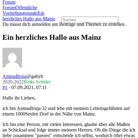
Forum-
Forum
Navigation
Forum-
Forum
Öffentliche
Breadcrumbs
Vorstellungsrunde
Ein
-
herzliches Hallo aus Mainz
Du
Du musst dich anmelden um Beiträge und Themen zu erstellen.
bist
hier:
Ein herzliches Hallo aus Mainz
AnimaBruja
@gabyh
2020-2022
Reiki-Schüler
#1
· 07.09.2021, 07:11
Hallo ihr Lieben,
ich bin AnimaBruja 32 und lebe mit meinem Lebensgefährten auf
einem 1000Seelen Dorf in der Nähe von Mainz.
Ich bin eine Person, mit vielen Interessen, glaube über alle Maßen
an Schicksal und folge immer meinem Herzen. Ob die Dinge die ich
liebe zusammen "passen" entscheide ich selbst, wodurch öfter etwas