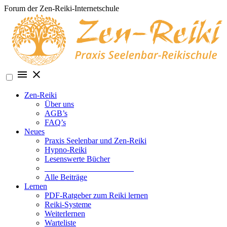
Skip
Forum der Zen-Reiki-Internetschule
to
content
Zen-Reiki
Über uns
AGB’s
FAQ’s
Neues
Praxis Seelenbar und Zen-Reiki
Hypno-Reiki
Lesenswerte Bücher
______________________
Alle Beiträge
Lernen
PDF-Ratgeber zum Reiki lernen
Reiki-Systeme
Weiterlernen
Warteliste