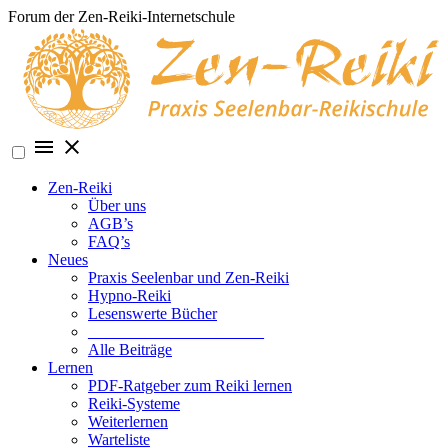
Skip
Forum der Zen-Reiki-Internetschule
to
content
Zen-Reiki
Über uns
AGB’s
FAQ’s
Neues
Praxis Seelenbar und Zen-Reiki
Hypno-Reiki
Lesenswerte Bücher
______________________
Alle Beiträge
Lernen
PDF-Ratgeber zum Reiki lernen
Reiki-Systeme
Weiterlernen
Warteliste