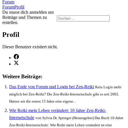
Forum-
Forum
Navigation
Forum-
Forum
Profil
Breadcrumbs
Du musst dich anmelden um
-
Beiträge und Themen zu
Du
erstellen.
bist
hier:
Profil
Dieser Benutzer existiert nicht.
Weitere Beiträge:
Das Ende von Forum und Login bei Zen-Reiki
Kein Login mehr
möglich bei Zen-Reiki? Die Zen-Reiki-Internetschule gibt es seit 2002.
Hatten wir die ersten 15 Jahre eine eigene...
Wie Reiki mein Leben verändert: 10 Jahre Zen-Reiki-
Internetschule
von Sylvia Dr. Springer (Herausgeber) Das Buch 10-Jahre
Zen-Reiki-Internetschule: Wie Reiki mein Leben verändert ist eine